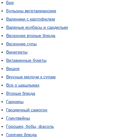
Бри
Бульоны вегетарианские
Вареники с картофелем
Вареные колбасы и сардельки
Весенние вторые блюда
Весенние супы
Винегреты
Витаминные букеты
Вишня
Вкусные мелочи к супам
Все о шашлыках
Вторые блюда
Гарниры
Гвоздичный самогон
Глинтвейны
Горошек, бобы, фасоль
Горячие блюда