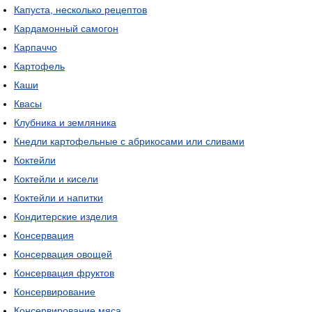
Капуста, несколько рецептов
Кардамонный самогон
Карпаччо
Картофель
Каши
Квасы
Клубника и земляника
Кнедли картофельные с абрикосами или сливами
Коктейли
Коктейли и кисели
Коктейли и напитки
Кондитерские изделия
Консервация
Консервация овощей
Консервация фруктов
Консервирование
Консервирование мяса