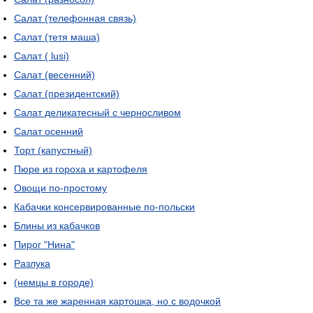
Салат (телефонная связь)
Салат (тетя маша)
Салат ( lusi)
Салат (весенний)
Салат (президентский)
Салат деликатесный с черносливом
Салат осенний
Торт (капустный)
Пюре из гороха и картофеля
Овощи по-простому
Кабачки консервированные по-польски
Блины из кабачков
Пирог "Нина"
Разлука
(немцы в городе)
Все та же жаренная картошка, но с водочкой