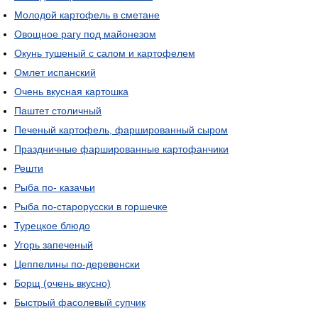
Молодой картофель в сметане
Овощное рагу под майонезом
Окунь тушеный с салом и картофелем
Омлет испанский
Очень вкусная картошка
Паштет столичный
Печеный картофель, фаршированный сыром
Праздничные фаршированные картофанчики
Решти
Рыба по- казачьи
Рыба по-старорусски в горшечке
Турецкое блюдо
Угорь запеченый
Цеппелины по-деревенски
Борщ (очень вкусно)
Быстрый фасолевый супчик