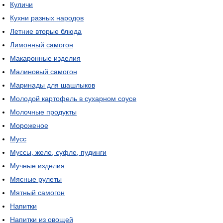
Куличи
Кухни разных народов
Летние вторые блюда
Лимонный самогон
Макаронные изделия
Малиновый самогон
Маринады для шашлыков
Молодой картофель в сухарном соусе
Молочные продукты
Мороженое
Мусс
Муссы, желе, суфле, пудинги
Мучные изделия
Мясные рулеты
Мятный самогон
Напитки
Напитки из овощей