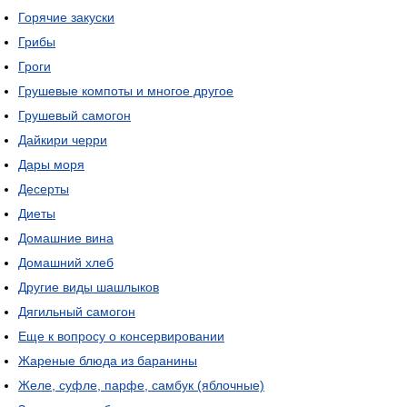
Горячие закуски
Грибы
Гроги
Грушевые компоты и многое другое
Грушевый самогон
Дайкири черри
Дары моря
Десерты
Диеты
Домашние вина
Домашний хлеб
Другие виды шашлыков
Дягильный самогон
Еще к вопросу о консервировании
Жареные блюда из баранины
Желе, суфле, парфе, самбук (яблочные)