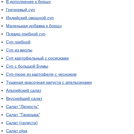
В дополнение к борщу
Гречневый суп
Индийский овощной суп
Маленькая добавка к борщу
Псевдо-грибной суп
Суп грибной
Суп из виолы
Суп картофельный с сосисками
Суп с большой Буквы
Суп-пюре из картофеля с чесноком
Тушеная красочная капуста с апельсинами
Альпийский салат
Вкуснейший салат
Салат "Легкость"
Салат "Танюшка"
Салат (селеста)
Салат olga