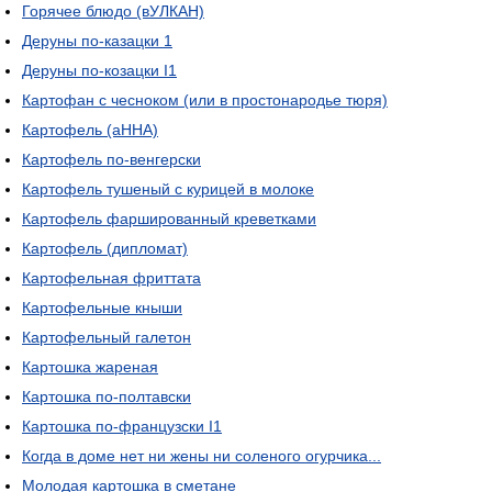
Горячее блюдо (вУЛКАН)
Деруны по-казацки 1
Деруны по-козацки I1
Картофан с чесноком (или в простонародье тюря)
Картофель (аННА)
Картофель по-венгерски
Картофель тушеный с курицей в молоке
Картофель фаршированный креветками
Картофель (дипломат)
Картофельная фриттата
Картофельные кныши
Картофельный галетон
Картошка жареная
Картошка по-полтавски
Картошка по-французски I1
Когда в доме нет ни жены ни соленого огурчика...
Молодая картошка в сметане