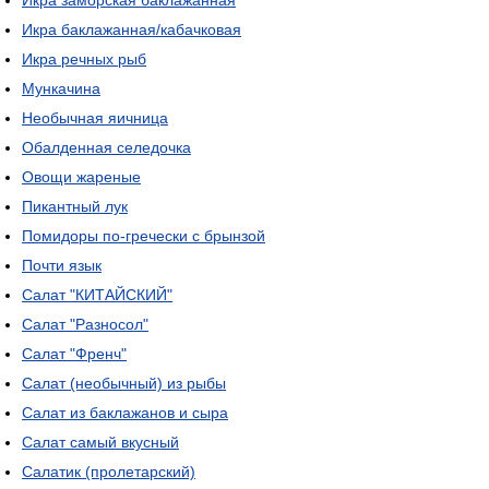
Икра заморская баклажанная
Икра баклажанная/кабачковая
Икра речных рыб
Мункачина
Необычная яичница
Обалденная селедочка
Овощи жареные
Пикантный лук
Помидоры по-гречески с брынзой
Почти язык
Салат "КИТАЙСКИЙ"
Салат "Разносол"
Салат "Френч"
Салат (необычный) из рыбы
Салат из баклажанов и сыра
Салат самый вкусный
Салатик (пролетарский)