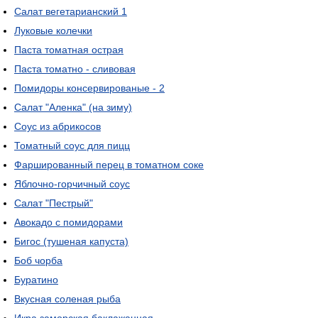
Салат вегетарианский 1
Луковые колечки
Паста томатная острая
Паста томатно - сливовая
Помидоры консервированые - 2
Салат "Аленка" (на зиму)
Соус из абрикосов
Томатный соус для пицц
Фаршированный перец в томатном соке
Яблочно-горчичный соус
Cалат "Пестрый"
Авокадо с помидорами
Бигос (тушеная капуста)
Боб чорба
Буратино
Вкусная соленая рыба