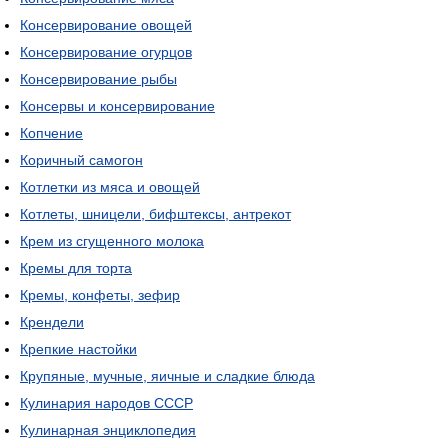
Консервирование овощей
Консервирование огурцов
Консервирование рыбы
Консервы и консервирование
Копчение
Коричный самогон
Котлетки из мяса и овощей
Котлеты, шницели, бифштексы, антрекот
Крем из сгущенного молока
Кремы для торта
Кремы, конфеты, зефир
Крендели
Крепкие настойки
Крупяные, мучные, яичные и сладкие блюда
Кулинария народов СССР
Кулинарная энциклопедия